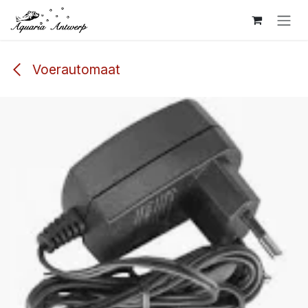
Overslaan naar inhoud
Voerautomaat