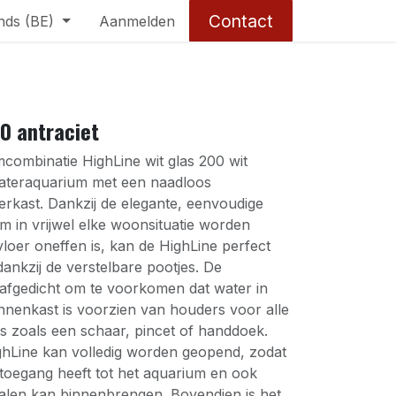
Contact
nds (BE)
Aanmelden
0 antraciet
ombinatie HighLine wit glas 200 wit
wateraquarium met een naadloos
erkast. Dankzij de elegante, eenvoudige
um in vrijwel elke woonsituatie worden
vloer oneffen is, kan de HighLine perfect
ankzij de verstelbare pootjes. De
 afgedicht om te voorkomen dat water in
innenkast is voorzien van houders voor alle
s zoals een schaar, pincet of handdoek.
ghLine kan volledig worden geopend, zodat
 toegang heeft tot het aquarium en ook
ialen kan binnenbrengen. Bovendien is het