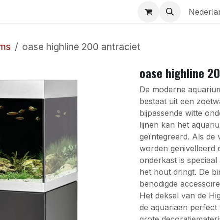
Aquaria
Contact
Nederla
ums
oase highline 200 antraciet
oase highline 20
De moderne aquariumc
bestaat uit een zoet
bijpassende witte ond
lijnen kan het aquari
geïntegreerd. Als de 
worden genivelleerd d
onderkast is speciaal
het hout dringt. De b
benodigde accessoire
Het deksel van de Hi
de aquariaan perfect
grote decoratiemater