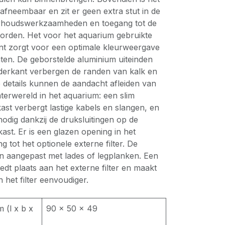
fneembaar en zit er geen extra stut in de
rhoudswerkzaamheden en toegang tot de
orden. Het voor het aquarium gebruikte
int zorgt voor een optimale kleurweergave
ten. De geborstelde aluminium uiteinden
derkant verbergen de randen van kalk en
 details kunnen de aandacht afleiden van
terwereld in het aquarium: een slim
st verbergt lastige kabels en slangen, en
nodig dankzij de druksluitingen op de
st. Er is een glazen opening in het
 tot het optionele externe filter. De
 aangepast met lades of legplanken. Een
edt plaats aan het externe filter en maakt
het filter eenvoudiger.
 (l x b x
90 × 50 × 49