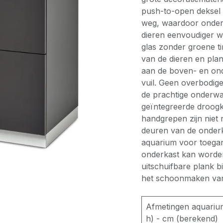
push-to-open deksel a
weg, waardoor onde
dieren eenvoudiger w
glas zonder groene t
van de dieren en plan
aan de boven- en on
vuil. Geen overbodige
de prachtige onderwa
geïntegreerde droogka
handgrepen zijn niet 
deuren van de onderka
aquarium voor toegang
onderkast kan worden
uitschuifbare plank bi
het schoonmaken van 
Afmetingen aquarium
h) - cm (berekend)