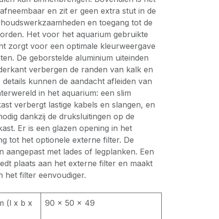
fneembaar en zit er geen extra stut in de
rhoudswerkzaamheden en toegang tot de
orden. Het voor het aquarium gebruikte
int zorgt voor een optimale kleurweergave
ten. De geborstelde aluminium uiteinden
derkant verbergen de randen van kalk en
 details kunnen de aandacht afleiden van
terwereld in het aquarium: een slim
st verbergt lastige kabels en slangen, en
nodig dankzij de druksluitingen op de
st. Er is een glazen opening in het
 tot het optionele externe filter. De
 aangepast met lades of legplanken. Een
edt plaats aan het externe filter en maakt
het filter eenvoudiger.
 (l x b x
90 × 50 × 49