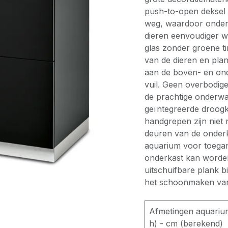
push-to-open deksel a
weg, waardoor onde
dieren eenvoudiger w
glas zonder groene t
van de dieren en plan
aan de boven- en on
vuil. Geen overbodige
de prachtige onderwa
geïntegreerde droogka
handgrepen zijn niet 
deuren van de onderka
aquarium voor toegang
onderkast kan worden
uitschuifbare plank bi
het schoonmaken van 
Afmetingen aquarium
h) - cm (berekend)