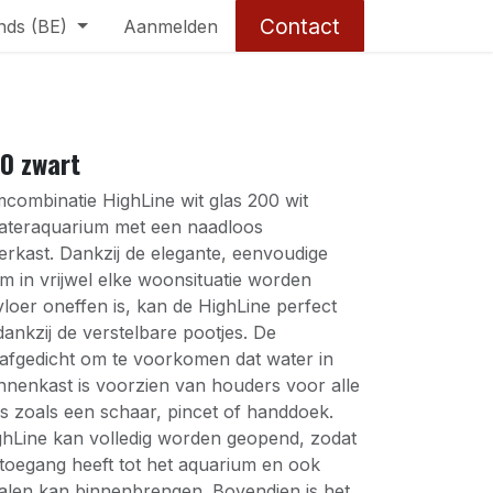
Contact
nds (BE)
Aanmelden
00 zwart
ombinatie HighLine wit glas 200 wit
wateraquarium met een naadloos
erkast. Dankzij de elegante, eenvoudige
um in vrijwel elke woonsituatie worden
vloer oneffen is, kan de HighLine perfect
ankzij de verstelbare pootjes. De
 afgedicht om te voorkomen dat water in
innenkast is voorzien van houders voor alle
s zoals een schaar, pincet of handdoek.
ghLine kan volledig worden geopend, zodat
 toegang heeft tot het aquarium en ook
ialen kan binnenbrengen. Bovendien is het