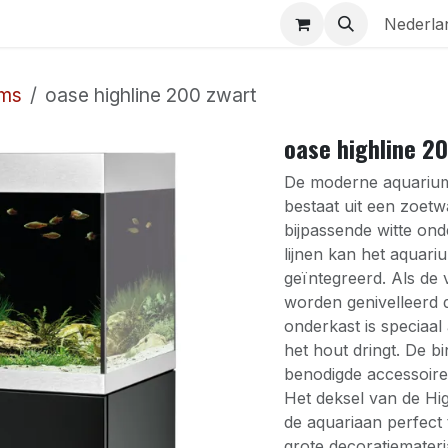
Aquaria
Contact
Nederla
ums
oase highline 200 zwart
oase highline 2
De moderne aquariumc
bestaat uit een zoet
bijpassende witte ond
lijnen kan het aquari
geïntegreerd. Als de 
worden genivelleerd d
onderkast is speciaal
het hout dringt. De b
benodigde accessoire
Het deksel van de Hi
de aquariaan perfect
grote decoratiemater