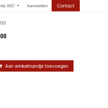
Contact
nds (BE)
Aanmelden
000
000
Aan winkelmandje toevoegen