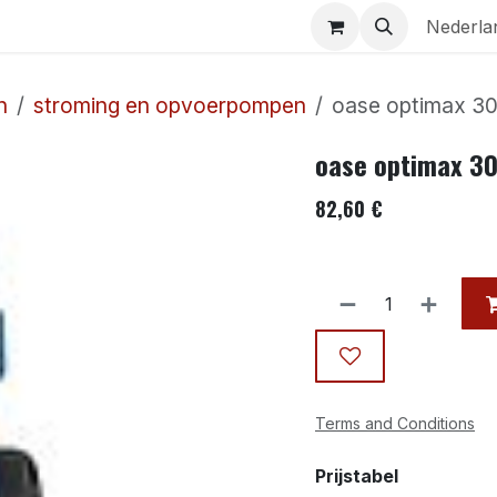
Aquaria
Contact
Nederla
n
stroming en opvoerpompen
oase optimax 3
oase optimax 3
82,60
€
Terms and Conditions
Prijstabel