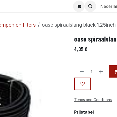
Aquaria
Contact
Nederla
ompen en filters
oase spiraalslang black 1.25inc
oase spiraalsla
4,35
€
Terms and Conditions
Prijstabel