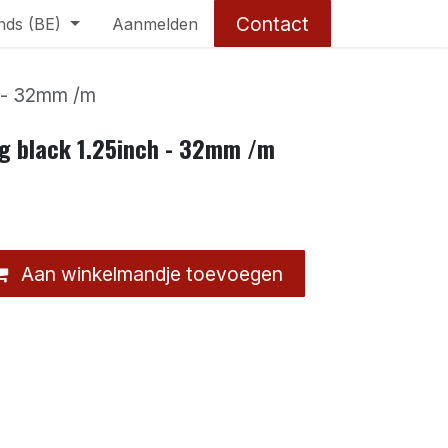
Contact
nds (BE)
Aanmelden
h - 32mm /m
ng black 1.25inch - 32mm /m
Aan winkelmandje toevoegen