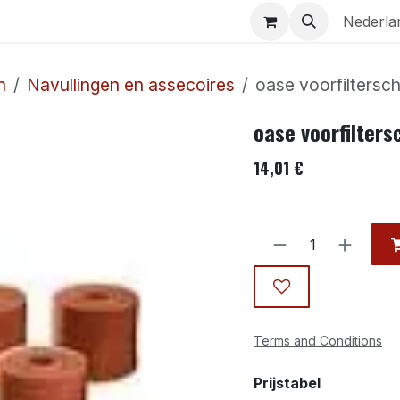
Aquaria
Contact
Nederla
n
Navullingen en assecoires
oase voorfiltersc
oase voorfilter
14,01
€
Terms and Conditions
Prijstabel