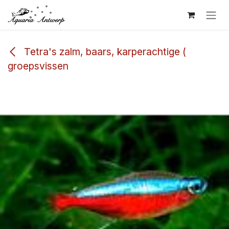
Overslaan naar inhoud
Tetra's zalm, baars, karperachtige (
groepsvissen