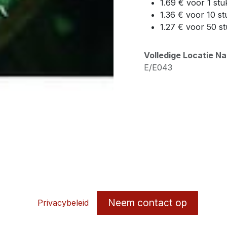
1.69 € voor 1 stu
1.36 € voor 10 st
1.27 € voor 50 s
Volledige Locatie N
E/E043
Neem contact op
Privacybeleid