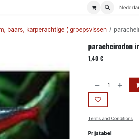
Aquaria
Contact
Nederla
lm, baars, karperachtige ( groepsvissen
parachei
paracheirodon i
1,40
€
Terms and Conditions
Prijstabel