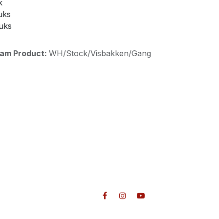
k
uks
tuks
aam Product:
WH/Stock/Visbakken/Gang