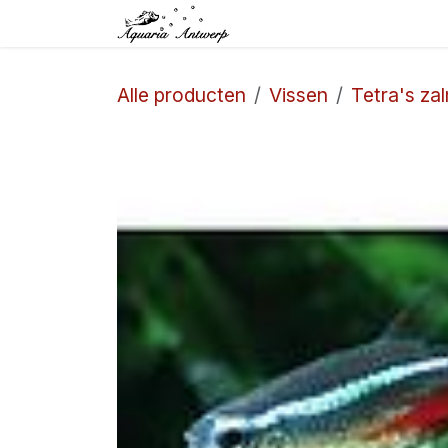
Overslaan naar inhoud
Startpagina
Winkel
Alle producten
Vissen
Tetra's za