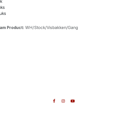
uk
uks
tuks
aam Product:
WH/Stock/Visbakken/Gang