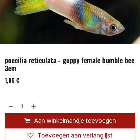
poecilia reticulata - guppy female bumble bee
3cm
1,85
€
Aan winkelmandje toevoegen
Toevoegen aan verlanglijst