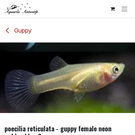
Overslaan naar inhoud
Guppy
poecilia reticulata - guppy female neon