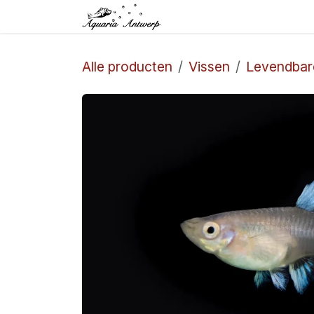
Overslaan naar inhoud
Startpagina
Winkel
Alle producten
Vissen
Levendbar