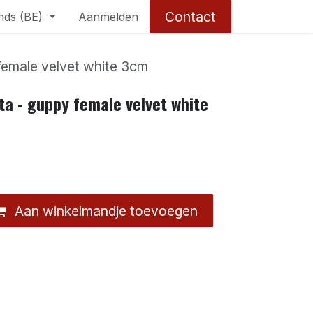
Contact
nds (BE)
Aanmelden
 female velvet white 3cm
ata - guppy female velvet white
Aan winkelmandje toevoegen