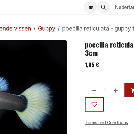
Aquaria
Contact
Nederla
ende vissen
Guppy
poecilia reticulata - guppy
poecilia reticul
3cm
1,85
€
Terms and Conditions