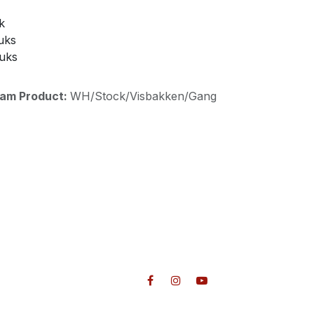
k
uks
tuks
aam Product:
WH/Stock/Visbakken/Gang