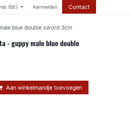
Contact
nds (BE)
Aanmelden
y male blue double sword 3cm
ata - guppy male blue double
Aan winkelmandje toevoegen