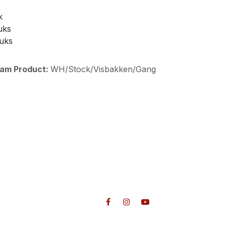
k
uks
tuks
aam Product:
WH/Stock/Visbakken/Gang