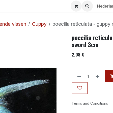
Aquaria
Contact
Nederla
ende vissen
Guppy
poecilia reticulata - gupp
poecilia reticul
sword 3cm
2,08
€
Terms and Conditions