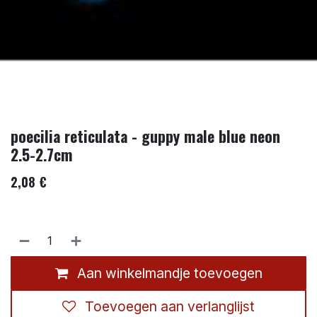
poecilia reticulata - guppy male blue neon
2.5-2.7cm
2,08
€
Aan winkelmandje toevoegen
Toevoegen aan verlanglijst