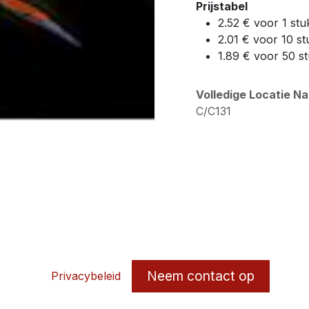
Prijstabel
2.52 € voor 1 stu
2.01 € voor 10 st
1.89 € voor 50 s
Volledige Locatie N
C/C131
Neem contact op
Privacybeleid