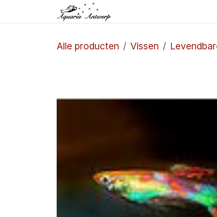
Overslaan naar inhoud
Startpagina
Winkel
Alle producten
Vissen
Levendbar