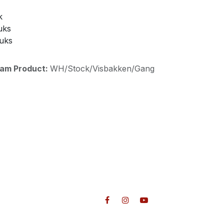
k
uks
tuks
aam Product:
WH/Stock/Visbakken/Gang