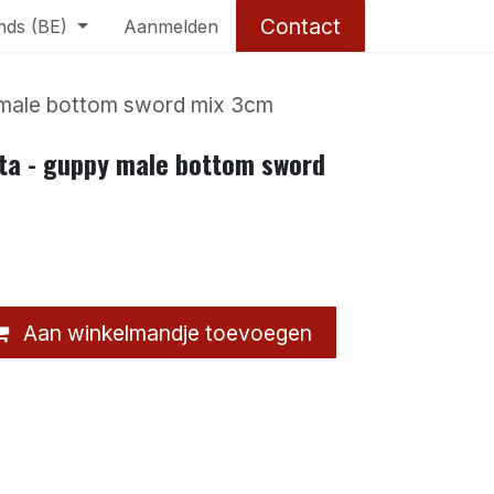
Contact
nds (BE)
Aanmelden
y male bottom sword mix 3cm
ata - guppy male bottom sword
Aan winkelmandje toevoegen