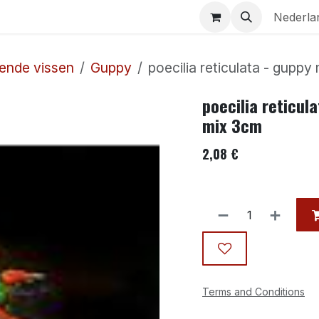
Aquaria
Contact
Nederla
ende vissen
Guppy
poecilia reticulata - gupp
poecilia reticul
mix 3cm
2,08
€
Terms and Conditions