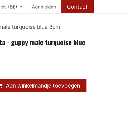
Contact
nds (BE)
Aanmelden
 male turquoise blue 3cm
ata - guppy male turquoise blue
Aan winkelmandje toevoegen