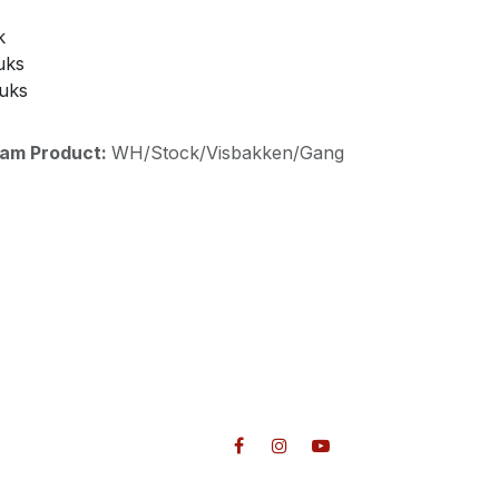
k
uks
tuks
aam Product:
WH/Stock/Visbakken/Gang