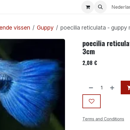
Aquaria
Contact
Nederla
ende vissen
Guppy
poecilia reticulata - guppy
poecilia reticul
3cm
2,08
€
Terms and Conditions