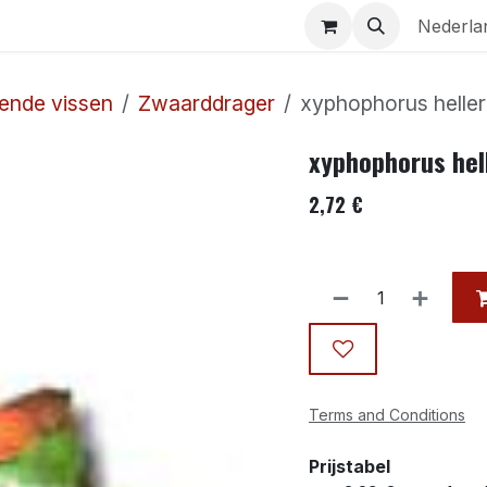
Aquaria
Contact
Nederla
ende vissen
Zwaarddrager
xyphophorus heller
xyphophorus hel
2,72
€
Terms and Conditions
Prijstabel