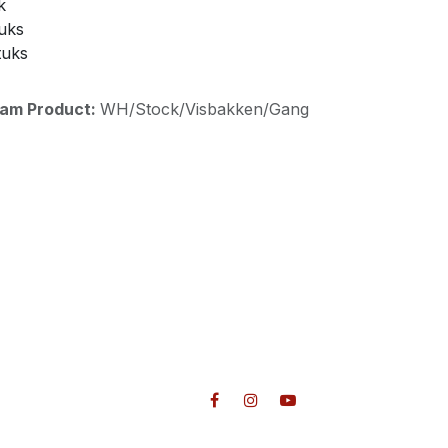
k
tuks
tuks
aam Product:
WH/Stock/Visbakken/Gang