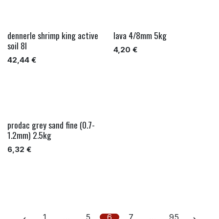
dennerle shrimp king active
lava 4/8mm 5kg
soil 8l
4,20
€
42,44
€
prodac grey sand fine (0.7-
1.2mm) 2.5kg
6,32
€
1
…
5
6
7
…
95