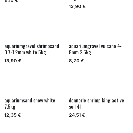
9,10
€
13,90
€
aquariumgravel shrimpsand
aquariumgravel vulcano 4-
0.7-1.2mm white 5kg
8mm 2.5kg
13,90
€
8,70
€
aquariumsand snow white
dennerle shrimp king active
7.5kg
soil 4l
12,35
€
24,51
€